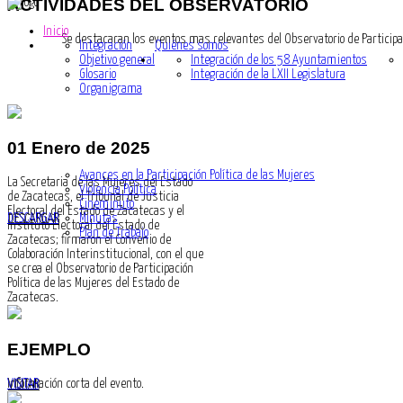
ACTIVIDADES
DEL OBSERVATORIO
Inicio
Se destacaran los eventos mas relevantes del Observatorio de Participac
Integración
Quiénes somos
Objetivo general
Integración de los 58 Ayuntamientos
Glosario
Integración de la LXII Legislatura
Organigrama
01 Enero de 2025
Avances en la Participación Política de las Mujeres
La Secretaria de las Mujeres del Estado
Violencia Política
de Zacatecas, el Tribunal de Justicia
Cineminuto
Electoral del Estado de Zacatecas y el
Minutas
DESCARGAR
Instituto Electoral del Estado de
Plan de Trabajo
Zacatecas; firmaron el Convenio de
Colaboración Interinstitucional, con el que
se crea el Observatorio de Participación
Política de las Mujeres del Estado de
Zacatecas.
EJEMPLO
Información corta del evento.
VISITAR