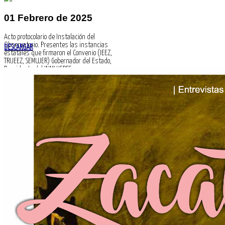
01 Febrero de 2025
Acto protocolario de Instalación del
Observatorio. Presentes las instancias
DESCARGAR
estatales que firmaron el Convenio (IEEZ,
TRIJEEZ, SEMUJER) Gobernador del Estado,
Presidenta del INMUJERES,
Representantes del Poder Legislativo.
EJEMPLO
Información corta del evento.
01 Marzo de 2025
Sesión ordinaria.
EJEMPLO
Información corta del evento.